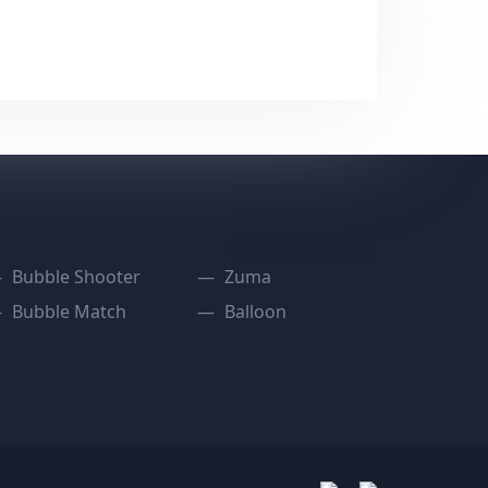
Bubble Shooter
Zuma
Bubble Match
Balloon