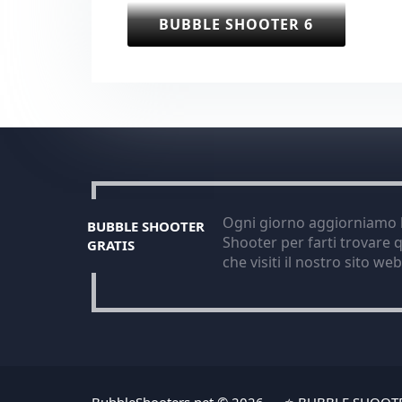
BUBBLE SHOOTER 6
Ogni giorno aggiorniamo l
BUBBLE SHOOTER
Shooter per farti trovare q
GRATIS
che visiti il nostro sito web