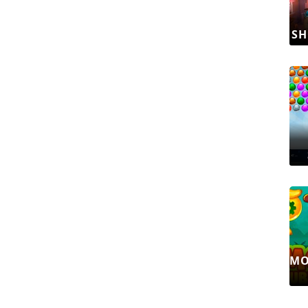
SH
MO